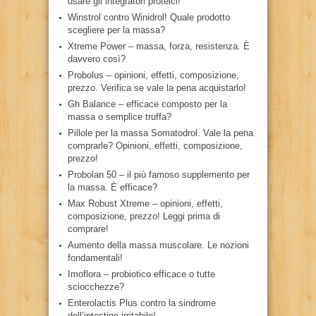
usare gli integratori proteici!
Winstrol contro Winidrol! Quale prodotto
scegliere per la massa?
Xtreme Power – massa, forza, resistenza. È
davvero così?
Probolus – opinioni, effetti, composizione,
prezzo. Verifica se vale la pena acquistarlo!
Gh Balance – efficace composto per la
massa o semplice truffa?
Pillole per la massa Somatodrol. Vale la pena
comprarle? Opinioni, effetti, composizione,
prezzo!
Probolan 50 – il più famoso supplemento per
la massa. È efficace?
Max Robust Xtreme – opinioni, effetti,
composizione, prezzo! Leggi prima di
comprare!
Aumento della massa muscolare. Le nozioni
fondamentali!
Imoflora – probiotico efficace o tutte
sciocchezze?
Enterolactis Plus contro la sindrome
dell’intestino irritabile!