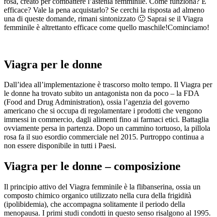
rosa, creato per combattere l’astenia femminile. Come funziona? È
efficace? Vale la pena acquistarlo? Se cerchi la risposta ad almeno
una di queste domande, rimani sintonizzato 🙂 Saprai se il Viagra
femminile è altrettanto efficace come quello maschile!Cominciamo!
Viagra per le donne
Dall’idea all’implementazione è trascorso molto tempo. Il Viagra per
le donne ha trovato subito un antagonista non da poco – la FDA
(Food and Drug Administration), ossia l’agenzia del governo
americano che si occupa di regolamentare i prodotti che vengono
immessi in commercio, dagli alimenti fino ai farmaci etici. Battaglia
ovviamente persa in partenza. Dopo un cammino tortuoso, la pillola
rosa fa il suo esordio commerciale nel 2015. Purtroppo continua a
non essere disponibile in tutti i Paesi.
Viagra per le donne – composizione
Il principio attivo del Viagra femminile è la flibanserina, ossia un
composto chimico organico utilizzato nella cura della frigidità
(ipolibidemia), che accompagna solitamente il periodo della
menopausa. I primi studi condotti in questo senso risalgono al 1995.