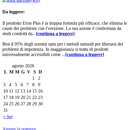
Da leggere:
Il prodotto Eron Plus è la doppia formula più efficace, che elimina le
cause dei problemi con l’erezione. La sua azione è confermata da
studi condotti da...
[continua a leggere]
Ben il 95% degli uomini opta per i metodi naturali per liberarsi dei
problemi di impotenza. In maggioranza si tratta di prodotti
universalmente accessibili come ...
[continua a leggere]
agosto 2026
L
M
M
G
V
S
D
1
2
3
4
5
6
7
8
9
10
11
12
13
14
15
16
17
18
19
20
21
22
23
24
25
26
27
28
29
30
31
« Set
Aiutare la potenza