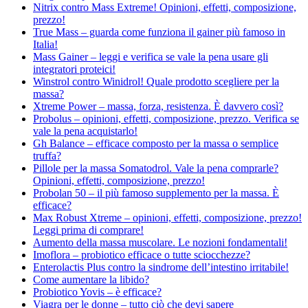
Nitrix contro Mass Extreme! Opinioni, effetti, composizione,
prezzo!
True Mass – guarda come funziona il gainer più famoso in
Italia!
Mass Gainer – leggi e verifica se vale la pena usare gli
integratori proteici!
Winstrol contro Winidrol! Quale prodotto scegliere per la
massa?
Xtreme Power – massa, forza, resistenza. È davvero così?
Probolus – opinioni, effetti, composizione, prezzo. Verifica se
vale la pena acquistarlo!
Gh Balance – efficace composto per la massa o semplice
truffa?
Pillole per la massa Somatodrol. Vale la pena comprarle?
Opinioni, effetti, composizione, prezzo!
Probolan 50 – il più famoso supplemento per la massa. È
efficace?
Max Robust Xtreme – opinioni, effetti, composizione, prezzo!
Leggi prima di comprare!
Aumento della massa muscolare. Le nozioni fondamentali!
Imoflora – probiotico efficace o tutte sciocchezze?
Enterolactis Plus contro la sindrome dell’intestino irritabile!
Come aumentare la libido?
Probiotico Yovis – è efficace?
Viagra per le donne – tutto ciò che devi sapere