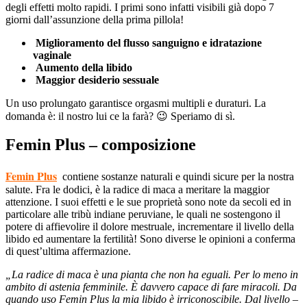
degli effetti molto rapidi. I primi sono infatti visibili già dopo 7
giorni dall’assunzione della prima pillola!
Miglioramento del flusso sanguigno e idratazione
vaginale
Aumento della libido
Maggior desiderio sessuale
Un uso prolungato garantisce orgasmi multipli e duraturi. La
domanda è: il nostro lui ce la farà? 😉 Speriamo di sì.
Femin Plus – composizione
Femin Plus
contiene sostanze naturali e quindi sicure per la nostra
salute. Fra le dodici, è la radice di maca a meritare la maggior
attenzione. I suoi effetti e le sue proprietà sono note da secoli ed in
particolare alle tribù indiane peruviane, le quali ne sostengono il
potere di affievolire il dolore mestruale, incrementare il livello della
libido ed aumentare la fertilità! Sono diverse le opinioni a conferma
di quest’ultima affermazione.
„La radice di maca è una pianta che non ha eguali. Per lo meno in
ambito di astenia femminile. È davvero capace di fare miracoli. Da
quando uso Femin Plus la mia libido è irriconoscibile. Dal livello –